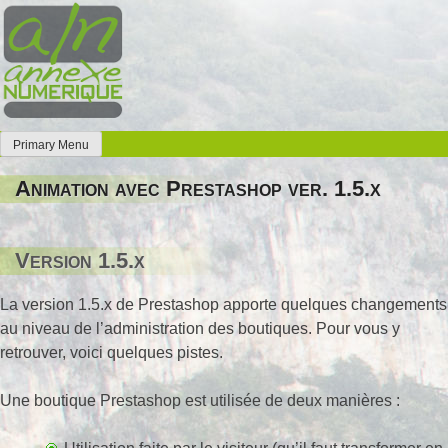
Skip
to
content
Primary Menu
Annexe Numérique
Faites l'expérience de la simplicité
Animation avec Prestashop ver. 1.5.x
Version 1.5.x
La version 1.5.x de Prestashop apporte quelques changements
au niveau de l’administration des boutiques. Pour vous y
retrouver, voici quelques pistes.
Une boutique Prestashop est utilisée de deux manières :