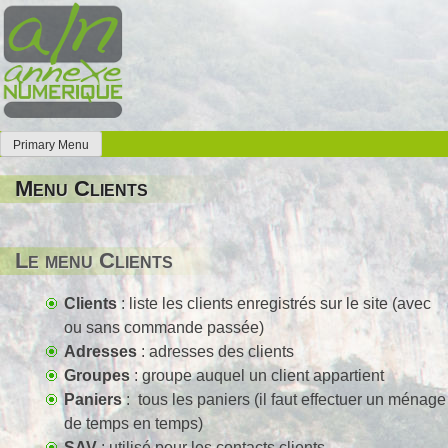
Skip
to
content
Primary Menu
Annexe Numérique
Faites l'expérience de la simplicité
Menu Clients
Le menu Clients
Clients
: liste les clients enregistrés sur le site (avec
ou sans commande passée)
Adresses
: adresses des clients
Groupes
: groupe auquel un client appartient
Paniers
: tous les paniers (il faut effectuer un ménage
de temps en temps)
SAV
: utilisé pour les contacts clients