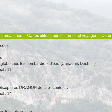
 thématiques
Cartes utiles pour s’informer et voyager
Coron
ncées.
au
nglobe tous les bombardiers d'eau (Canadair, Dash, ...)
ef : 11
élicoptères DRAGON de la Sécurité civile
ef : 14
us les hélicoptères.