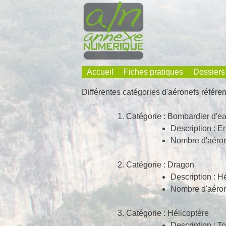
Skip
to
content
Accueil
Fiches pratiques
Dossiers
Annexe Numérique
Faites l'expérience de la simplicité
Différentes catégories d'aéronefs référe
Catégorie : Bombardier d'e
Description : E
Nombre d'aéron
Catégorie : Dragon
Description : H
Nombre d'aéron
Catégorie : Hélicoptère
Description : To