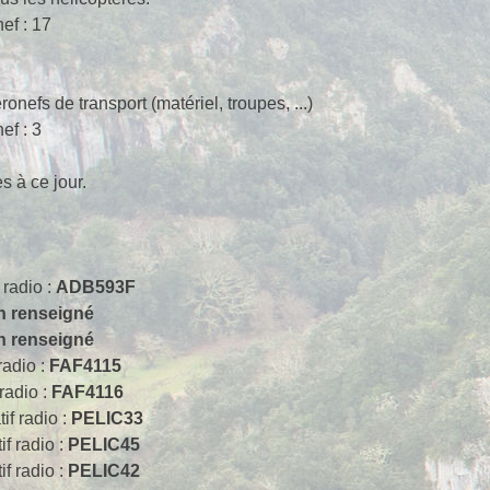
ef : 17
ronefs de transport (matériel, troupes, ...)
ef : 3
s à ce jour.
f radio :
ADB593F
 renseigné
 renseigné
 radio :
FAF4115
 radio :
FAF4116
tif radio :
PELIC33
if radio :
PELIC45
if radio :
PELIC42