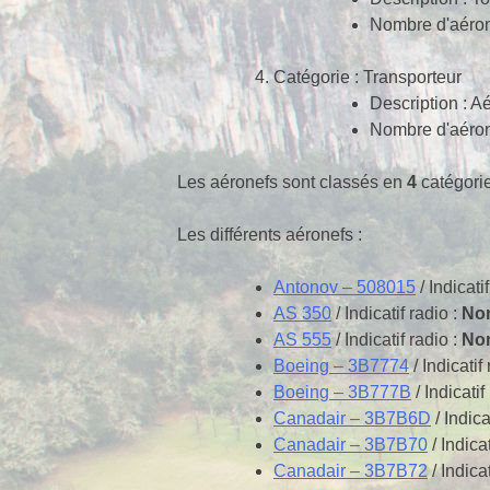
Nombre d'aéron
Catégorie : Transporteur
Description : Aé
Nombre d'aéron
Les aéronefs sont classés en
4
catégorie
Les différents aéronefs :
Antonov – 508015
/ Indicati
AS 350
/ Indicatif radio :
Non
AS 555
/ Indicatif radio :
Non
Boeing – 3B7774
/ Indicatif
Boeing – 3B777B
/ Indicatif
Canadair – 3B7B6D
/ Indica
Canadair – 3B7B70
/ Indicat
Canadair – 3B7B72
/ Indicat