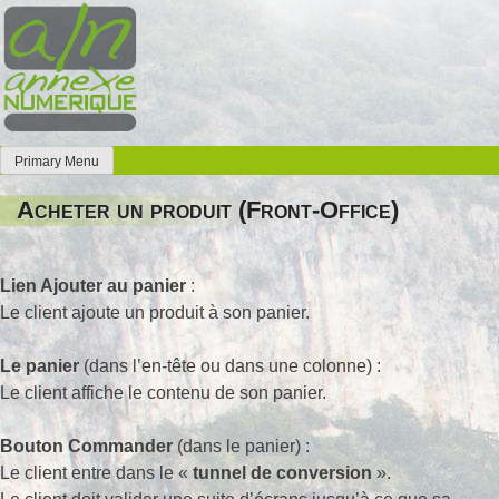
Skip
to
content
Primary Menu
Annexe Numérique
Faites l'expérience de la simplicité
Acheter un produit (Front-Office)
Lien Ajouter au panier
:
Le client ajoute un produit à son panier.
Le panier
(dans l’en-tête ou dans une colonne) :
Le client affiche le contenu de son panier.
Bouton Commander
(dans le panier) :
Le client entre dans le «
tunnel de conversion
».