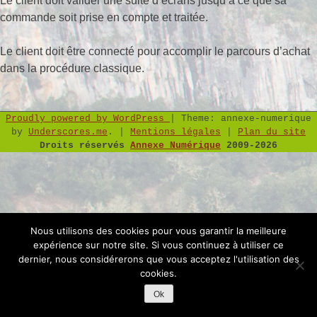
Le client doit valider une suite d’écrans jusqu’à ce que sa
commande soit prise en compte et traitée.
Le client doit être connecté pour accomplir le parcours d’achat
dans la procédure classique.
Proudly powered by WordPress
|
Theme: annexe-numerique
by
Underscores.me
.
|
Mentions légales
|
Plan du site
Droits réservés
Annexe Numérique
2009-2026
Nous utilisons des cookies pour vous garantir la meilleure
expérience sur notre site. Si vous continuez à utiliser ce
dernier, nous considérerons que vous acceptez l'utilisation des
cookies.
Ok