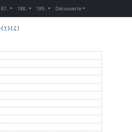
187..
188..
189..
Découverte
-[
Y
]-[
Z
]