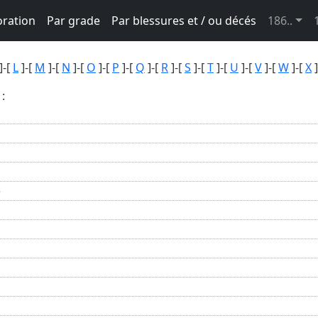
oration
Par grade
Par blessures et / ou décés
186..
]-[
L
]-[
M
]-[
N
]-[
O
]-[
P
]-[
Q
]-[
R
]-[
S
]-[
T
]-[
U
]-[
V
]-[
W
]-[
X
]
 :
e