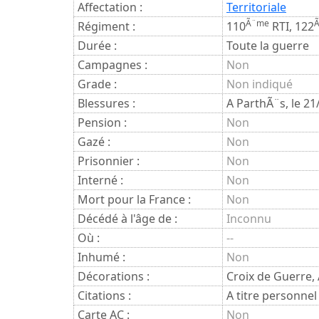
Affectation :
Territoriale
Ã¨me
Régiment :
110
RTI, 122
Durée :
Toute la guerre
Campagnes :
Non
Grade :
Non indiqué
Blessures :
A ParthÃ¨s, le 21
Pension :
Non
Gazé :
Non
Prisonnier :
Non
Interné :
Non
Mort pour la France :
Non
Décédé à l'âge de :
Inconnu
Où :
--
Inhumé :
Non
Décorations :
Croix de Guerre, 
Citations :
A titre personnel
Carte AC :
Non