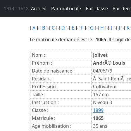
1914 - 1918
Accueil
Par matricule
Par classe
Par déc
[
A
]-[
B
]-[
C
]-[
D
]-[
E
]-[
F
]-[
G
]-[
H
]-[
I
]-[
J
]-[
K
Le matricule demandé est le :
1065
. Il s'agit de
Nom :
Jolivet
Prénom :
AndrÃ© Louis
Date de naissance :
04/06/79
Résidant :
Ã Saint-RemÃ¨z
Profession :
Cultivateur
Taille :
157 cm
Instruction :
Niveau 3
Classe :
1899
Matricule :
1065
Age mobilisation :
35 ans