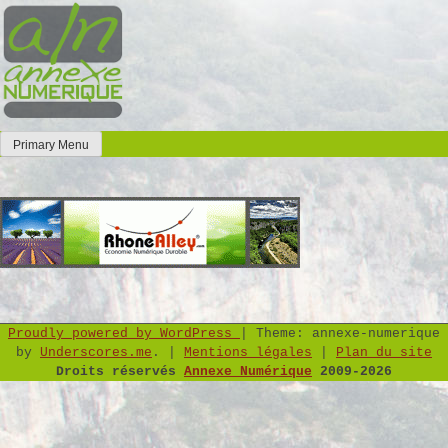
Skip
to
content
Primary Menu
Annexe Numérique
Faites l'expérience de la simplicité
Proudly powered by WordPress
|
Theme: annexe-numerique
by
Underscores.me
.
|
Mentions légales
|
Plan du site
Droits réservés
Annexe Numérique
2009-2026