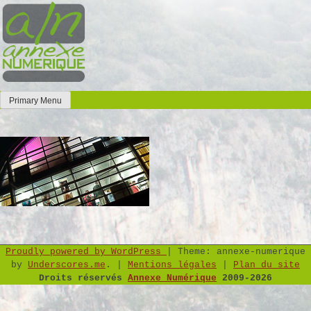
Skip
to
content
Primary Menu
Annexe Numérique
Faites l'expérience de la simplicité
Proudly powered by WordPress
|
Theme: annexe-numerique
by
Underscores.me
.
|
Mentions légales
|
Plan du site
Droits réservés
Annexe Numérique
2009-2026