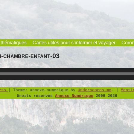
 thématiques
Cartes utiles pour s’informer et voyager
Coron
-chambre-enfant-03
ress
|
Theme: annexe-numerique by
Underscores.me
.
|
Menti
Droits réservés
Annexe Numérique
2009-2026