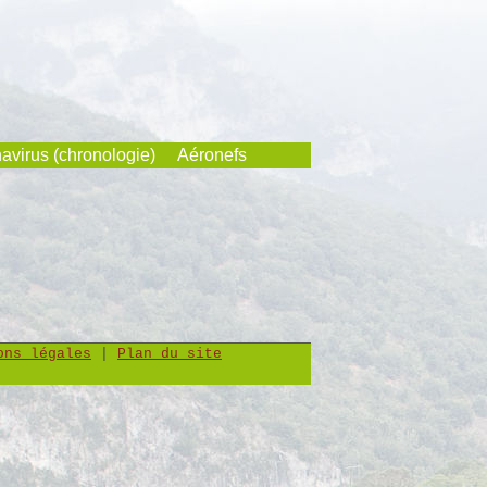
avirus (chronologie)
Aéronefs
ons légales
|
Plan du site