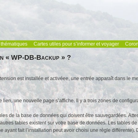
 thématiques
Cartes utiles pour s’informer et voyager
Coron
ion « WP-DB-Backup » ?
tension est installée et activéee, une entrée apparaît dans le 
e lien, une nouvelle page s’affiche. Il y a trois zones de configura
bles de la base de données qui doivent être sauvegardées. Attent
d’autres tables existent sur votre base de données. Les table
ayant fait l’installation peut avoir choisi une règle différente). D