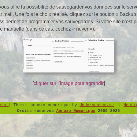
us offre la possibilité de sauvegarder vos données sur le serve
r mail. Une fois le choix réalisé, cliquez sur le bouton « Backup
s permet de programmer vos sauvegardes. Si votre site n’est p
e manuelle (dans ce cas, cochez « never »).
[
cliquer sur l’image pour agrandir
]
ress
|
Theme: annexe-numerique by
Underscores.me
.
|
Menti
Droits réservés
Annexe Numérique
2009-2026