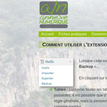
Skip
to
content
Accueil
Fiches pratiques
Dossiers
Annexe Numérique
Faites l'expérience de la simplicité
Comment utiliser l’extens
Lorsque cette ex
Backup
».
En cliquant sur l
Tables
: concerne toutes les ta
possédez, il est possible que 
règle générale, mais la personne 
colonne gauche.