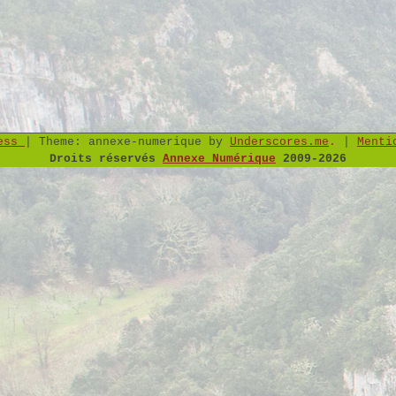
ress
|
Theme: annexe-numerique by
Underscores.me
.
|
Menti
Droits réservés
Annexe Numérique
2009-2026