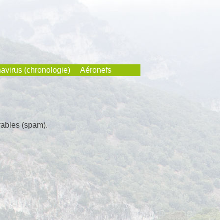
avirus (chronologie)
Aéronefs
rables (spam).