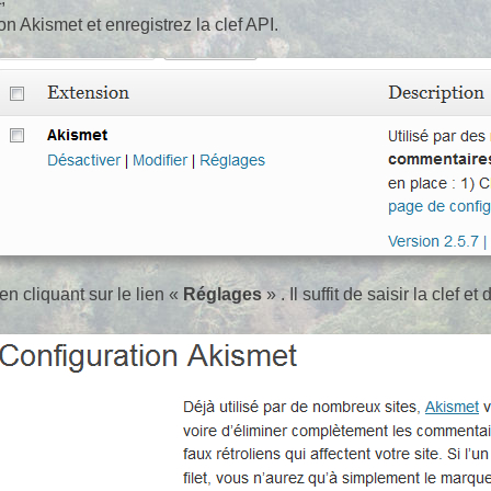
on Akismet et enregistrez la clef API.
n cliquant sur le lien «
Réglages
» . Il suffit de saisir la clef et