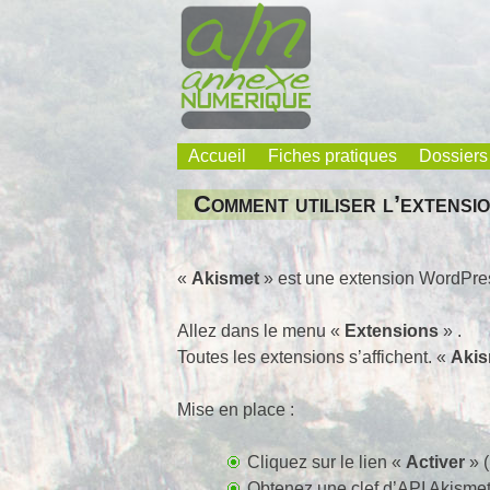
Skip
to
content
Accueil
Fiches pratiques
Dossiers
Annexe Numérique
Faites l'expérience de la simplicité
Comment utiliser l’extensio
«
Akismet
» est une extension WordPress
Allez dans le menu «
Extensions
» .
Toutes les extensions s’affichent. «
Akis
Mise en place :
Cliquez sur le lien «
Activer
» (
Obtenez une clef d’API Akismet