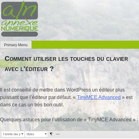
Skip
to
content
Primary Menu
Annexe Numérique
Faites l'expérience de la simplicité
Comment utiliser les touches du clavier
avec l’éditeur ?
Il est conseillé de mettre dans WordPress un éditeur plus
puissant que l’éditeur par défaut. «
TinyMCE Advanced
» est
dans ce cas un très bon outil.
Quelques astuces pour l’utilisation de « TinyMCE Advanced » :