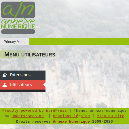
Skip
to
content
Primary Menu
Annexe Numérique
Faites l'expérience de la simplicité
Menu utilisateurs
Proudly powered by WordPress
|
Theme: annexe-numerique
by
Underscores.me
.
|
Mentions légales
|
Plan du site
Droits réservés
Annexe Numérique
2009-2026