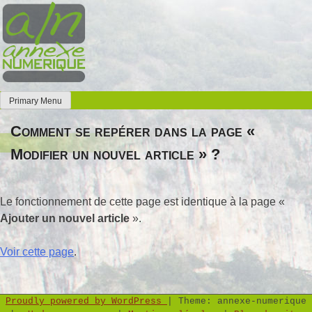
Skip
to
content
Primary Menu
Annexe Numérique
Faites l'expérience de la simplicité
Comment se repérer dans la page «
Modifier un nouvel article » ?
Le fonctionnement de cette page est identique à la page «
Ajouter un nouvel article
».
Voir cette page
.
Proudly powered by WordPress
|
Theme: annexe-numerique