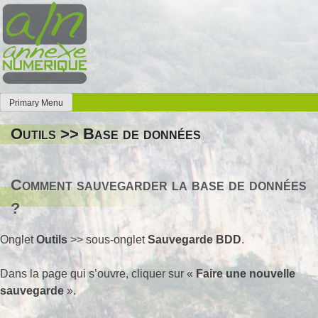
Skip
to
content
Primary Menu
Annexe Numérique
Faites l'expérience de la simplicité
Outils >> Base de données
Comment sauvegarder la base de données
?
Onglet
Outils
>> sous-onglet
Sauvegarde BDD
.
Dans la page qui s’ouvre, cliquer sur «
Faire une nouvelle
sauvegarde
».