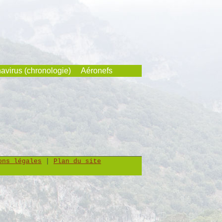
avirus (chronologie)
Aéronefs
ons légales
|
Plan du site