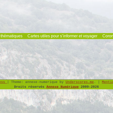
 thématiques
Cartes utiles pour s’informer et voyager
Coron
ress
|
Theme: annexe-numerique by
Underscores.me
.
|
Menti
Droits réservés
Annexe Numérique
2009-2026