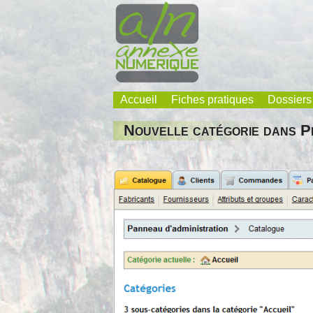
Skip
to
content
Accueil
Fiches pratiques
Dossiers
Annexe Numérique
Faites l'expérience de la simplicité
Nouvelle catégorie dans 