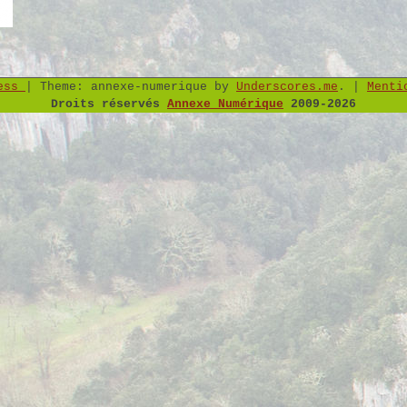
ress
|
Theme: annexe-numerique by
Underscores.me
.
|
Menti
Droits réservés
Annexe Numérique
2009-2026