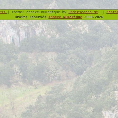
ress
|
Theme: annexe-numerique by
Underscores.me
.
|
Menti
Droits réservés
Annexe Numérique
2009-2026