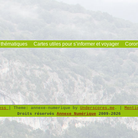
 thématiques
Cartes utiles pour s’informer et voyager
Coron
ress
|
Theme: annexe-numerique by
Underscores.me
.
|
Menti
Droits réservés
Annexe Numérique
2009-2026