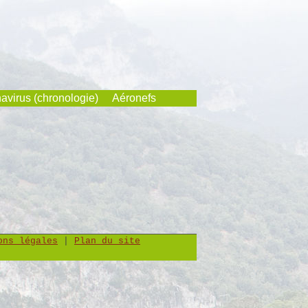
avirus (chronologie)
Aéronefs
ons légales
|
Plan du site