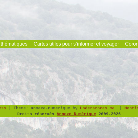
 thématiques
Cartes utiles pour s’informer et voyager
Coron
ress
|
Theme: annexe-numerique by
Underscores.me
.
|
Menti
Droits réservés
Annexe Numérique
2009-2026