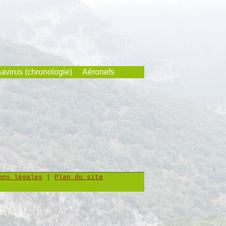
avirus (chronologie)
Aéronefs
ons légales
|
Plan du site