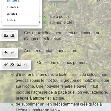
liste :
liste à puces,
liste numérotée.
Ces deux icônes permettent de diminuer ou
d’augmenter le retrait.
Annuler ou rétablir une action.
Cette série d’icônes permet :
d’insérer un lien dans le texte. Il suffit de sélectionner
avec la souris le mot (ou le groupe de mots) et cliquer
sur l’icône. Une nouvelle fenêtre s’ouvre. Il faut
indiquer l’adresse de la page que l’on veut atteindre,
le texte à afficher, et la cible.
de supprimer un lien précédemment créé grâce à
l’icône « insérer un lien ».