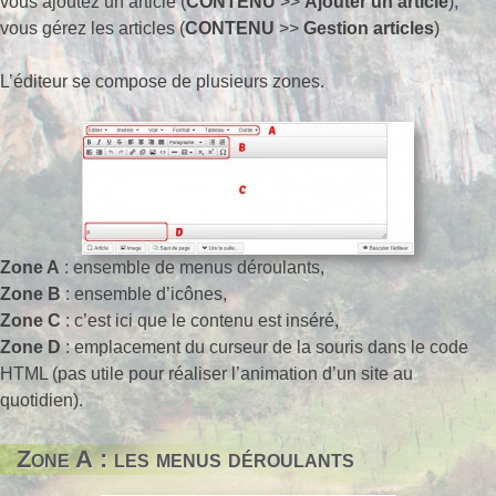
vous ajoutez un article (
CONTENU
>>
Ajouter un article
),
vous gérez les articles (
CONTENU
>>
Gestion articles
)
L’éditeur se compose de plusieurs zones.
Zone A
: ensemble de menus déroulants,
Zone B
: ensemble d’icônes,
Zone C
: c’est ici que le contenu est inséré,
Zone D
: emplacement du curseur de la souris dans le code
HTML (pas utile pour réaliser l’animation d’un site au
quotidien).
Zone A : les menus déroulants