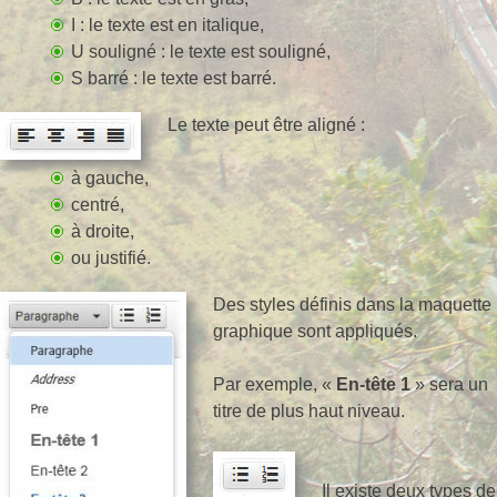
I : le texte est en italique,
U souligné : le texte est souligné,
S barré : le texte est barré.
Le texte peut être aligné :
à gauche,
centré,
à droite,
ou justifié.
Des styles définis dans la maquette
graphique sont appliqués.
Par exemple, «
En-tête 1
» sera un
titre de plus haut niveau.
Il existe deux types de