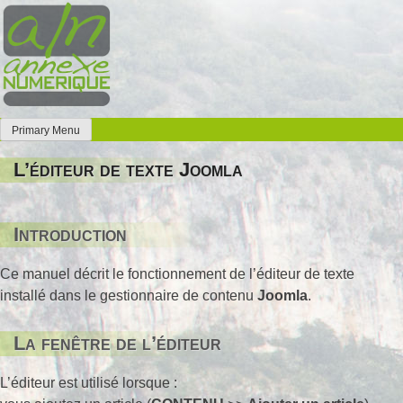
Skip
to
content
Primary Menu
Annexe Numérique
Faites l'expérience de la simplicité
L’éditeur de texte Joomla
Introduction
Ce manuel décrit le fonctionnement de l’éditeur de texte
installé dans le gestionnaire de contenu
Joomla
.
La fenêtre de l’éditeur
L’éditeur est utilisé lorsque :