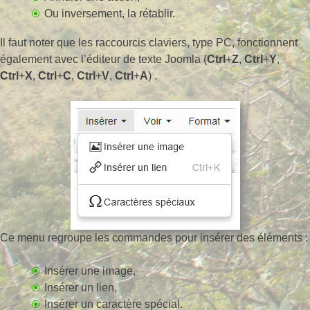
Ou inversement, la rétablir.
Il faut noter que les raccourcis claviers, type PC, fonctionnent
également avec l’éditeur de texte Joomla (
Ctrl
+
Z
,
Ctrl
+
Y
,
Ctrl
+
X
,
Ctrl
+
C
,
Ctrl
+
V
,
Ctrl
+
A
) .
Ce menu regroupe les commandes pour insérer des éléments :
Insérer une image,
Insérer un lien,
Insérer un caractère spécial.