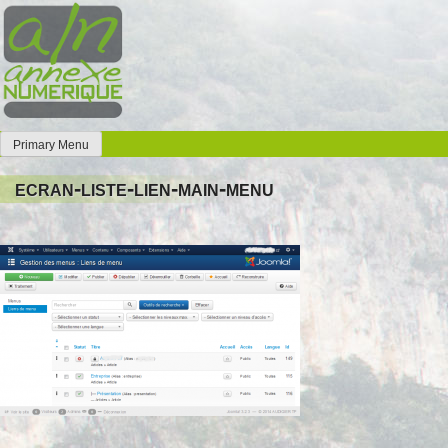
Skip
to
content
Primary Menu
Annexe Numérique
Faites l'expérience de la simplicité
ecran-liste-lien-main-menu