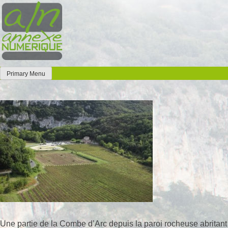
Skip
to
content
Primary Menu
Annexe Numérique
Faites l'expérience de la simplicité
Une partie de la Combe d’Arc depuis la paroi rocheuse abritant