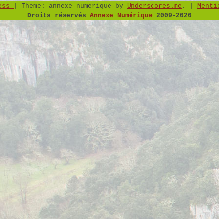
ress
|
Theme: annexe-numerique by
Underscores.me
.
|
Menti
Droits réservés
Annexe Numérique
2009-2026