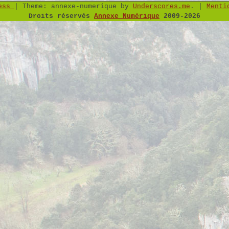
ress
|
Theme: annexe-numerique by
Underscores.me
.
|
Menti
Droits réservés
Annexe Numérique
2009-2026