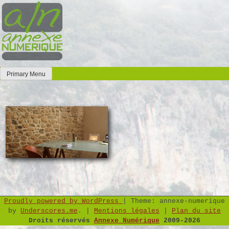
Skip
to
content
Primary Menu
Annexe Numérique
Faites l'expérience de la simplicité
Proudly powered by WordPress
|
Theme: annexe-numerique
by
Underscores.me
.
|
Mentions légales
|
Plan du site
Droits réservés
Annexe Numérique
2009-2026