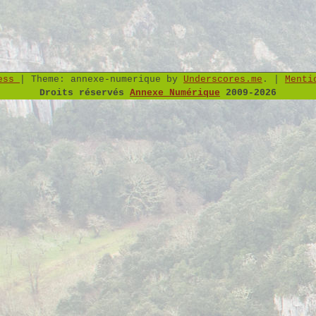
ress
|
Theme: annexe-numerique by
Underscores.me
.
|
Menti
Droits réservés
Annexe Numérique
2009-2026